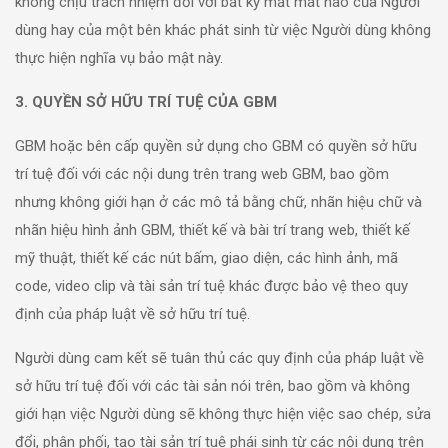
không chịu trách nhiệm đối với bất kỳ mất mát nào của Người
dùng hay của một bên khác phát sinh từ việc Người dùng không
thực hiện nghĩa vụ bảo mật này.
3. QUYỀN SỞ HỮU TRÍ TUỆ CỦA GBM
GBM hoặc bên cấp quyền sử dụng cho GBM có quyền sở hữu
trí tuệ đối với các nội dung trên trang web GBM, bao gồm
nhưng không giới hạn ở các mô tả bằng chữ, nhãn hiệu chữ và
nhãn hiệu hình ảnh GBM, thiết kế và bài trí trang web, thiết kế
mỹ thuật, thiết kế các nút bấm, giao diện, các hình ảnh, mã
code, video clip và tài sản trí tuệ khác được bảo vệ theo quy
định của pháp luật về sở hữu trí tuệ.
Người dùng cam kết sẽ tuân thủ các quy định của pháp luật về
sở hữu trí tuệ đối với các tài sản nói trên, bao gồm và không
giới hạn việc Người dùng sẽ không thực hiện việc sao chép, sửa
đổi, phân phối, tạo tài sản trí tuệ phái sinh từ các nội dung trên