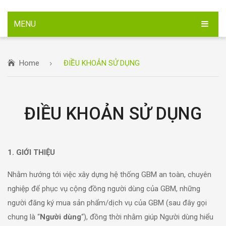
MENU
TRANG CHỦ
Home
ĐIỀU KHOẢN SỬ DỤNG
SẢN PHẨM
TIN TỨC
ĐIỀU KHOẢN SỬ DỤNG
LIÊN HỆ
1. GIỚI THIỆU
Nhằm hướng tới việc xây dựng hệ thống GBM an toàn, chuyên
nghiệp để phục vụ cộng đồng người dùng của GBM, những
người đăng ký mua sản phẩm/dịch vụ của GBM (sau đây gọi
chung là “
Người dùng
“), đồng thời nhằm giúp Người dùng hiểu